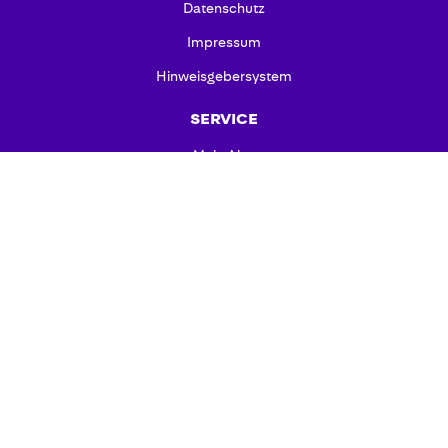
Datenschutz
Impressum
Hinweisgebersystem
SERVICE
Mein Abo
FAQ
Barrierefreiheit
Datenschutzmanager
Kündigung
Vertrag widerrufen