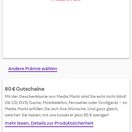
Skip
Andere Prämie wählen
to
the
beginning
80 € Gutscheine
of
Mit der Geschenkkarte von Media Markt sind Sie echt nicht blöd!
the
Ob CD, DVD, Game, Mobiltelefon, Fernseher oder Großgerät – im
images
Media Markt erfüllen Sie sich Ihre Wünsche. Und ganz gleich,
gallery
welchen Sie haben: mit uns kostet er jetzt 80 € weniger!
mehr lesen, Details zur Produktsicherheit