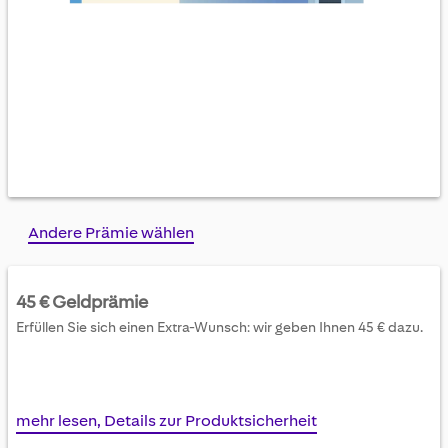
Skip
Andere Prämie wählen
to
the
beginning
45 € Geldprämie
of
Erfüllen Sie sich einen Extra-Wunsch: wir geben Ihnen 45 € dazu.
the
images
gallery
mehr lesen, Details zur Produktsicherheit