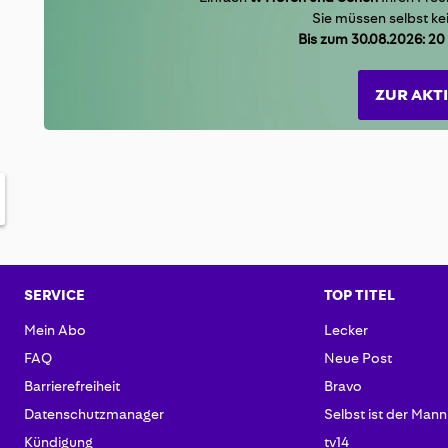
Sie müssen selbst ke
Bis zum 30.08.2026: 
ZUR AKT
SERVICE
TOP TITEL
Mein Abo
Lecker
FAQ
Neue Post
Barrierefreiheit
Bravo
Datenschutzmanager
Selbst ist der Mann
Kündigung
tv14