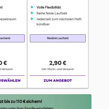
n!
Volle Flexibilität
Keine feste Laufzeit
ezeitraum
Jederzeit zum nächsten Heft
kündbar
Geschenk
flexible Laufzeit
0 €
2,90 €
nd Versand
inkl. MwSt. und Versand
USWÄHLEN
ZUM ANGEBOT
t bis zu 110 € sichern!
nden oder Ihrer Familie empfehlen.