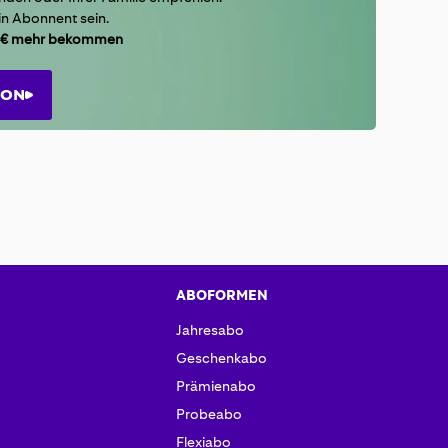
in Abonnent sein.
20 € mehr bekommen
ION
ABOFORMEN
Jahresabo
Geschenkabo
Prämienabo
Probeabo
Flexiabo