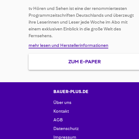
of
tv Hören und Sehen ist eine der renommiertesten
the
Programmzeitschriften Deutschlands und überzeugt
images
ihre Leserinnen und Leser jede Woche im Abo mit
gallery
einem exklusiven Einblick in die große Welt des
Fernsehens.
mehr lesen und Herstellerinformationen
ZUM E-PAPER
BAUER-PLUS.DE
Über uns
Kontakt
AGB
Datenschutz
Impressum