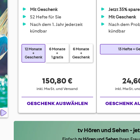
Mit Geschenk
Jetzt 35% spare
52 Hefte für Sie
Mit Geschenk
Nach dem 1. Jahr jederzeit
Nach dem Prob
kündbar
kündbar
12 Monate
6 Monate
6 Monate
13 Hefte + 
+
+
+
Geschenk
1 gratis
Geschenk
150,80 €
24,6
inkl. MwSt. und Versand
inkl. MwSt. u
GESCHENK AUSWÄHLEN
GESCHENK A
tv Hören und Sehen - jetz
Einfach
tv Hören und Sehen
Ihren Freu