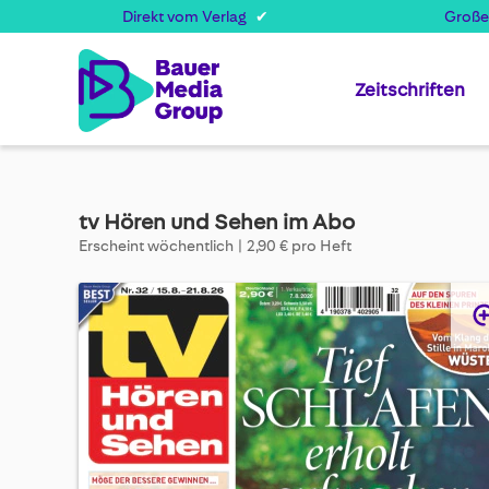
Direkt vom Verlag
Große
Zeitschriften
tv Hören und Sehen im Abo
Erscheint wöchentlich
2,90 € pro Heft
Skip
to
the
end
of
the
images
gallery