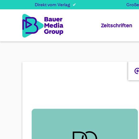
Direkt vom Verlag
Große
Zeitschriften
Skip
to
the
end
of
the
images
gallery