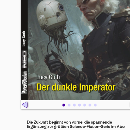
Skip
to
Die Zukunft beginnt von vorne: die spannende
the
Ergänzung zur größten Science-Fiction-Serie im Abo
beginning