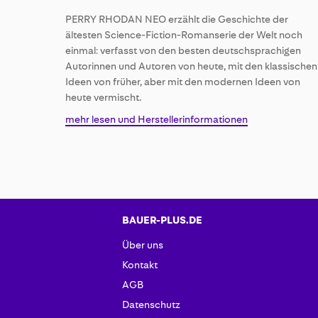
of
PERRY RHODAN NEO erzählt die Geschichte der
the
ältesten Science-Fiction-Romanserie der Welt noch
images
einmal: verfasst von den besten deutschsprachigen
gallery
Autorinnen und Autoren von heute, mit den klassischen
Ideen von früher, aber mit den modernen Ideen von
heute vermischt.
mehr lesen und Herstellerinformationen
BAUER-PLUS.DE
Über uns
Kontakt
AGB
Datenschutz