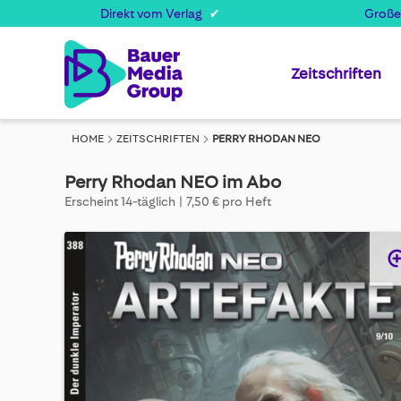
Direkt vom Verlag
Große
Zeitschriften
HOME
ZEITSCHRIFTEN
PERRY RHODAN NEO
Perry Rhodan NEO im Abo
Erscheint 14-täglich
7,50 € pro Heft
Skip
to
the
end
of
the
images
gallery