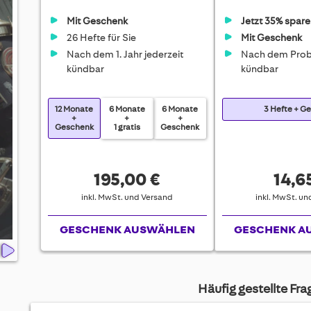
Mit Geschenk
Jetzt 35% spare
26 Hefte für Sie
Mit Geschenk
Nach dem 1. Jahr jederzeit
Nach dem Prob
kündbar
kündbar
12 Monate
6 Monate
6 Monate
3 Hefte + G
+
+
+
Geschenk
1 gratis
Geschenk
195,00 €
14,6
inkl. MwSt. und Versand
inkl. MwSt. u
GESCHENK AUSWÄHLEN
GESCHENK A
Häufig gestellte Fr