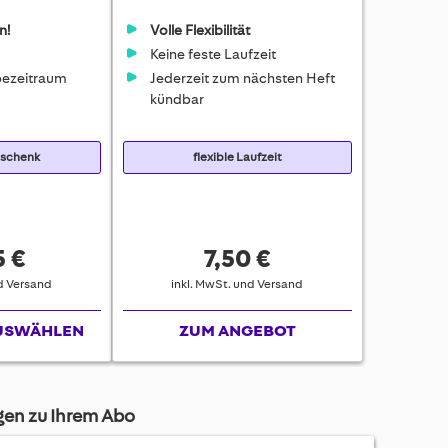
n!
Volle Flexibilität
Keine feste Laufzeit
ezeitraum
Jederzeit zum nächsten Heft
kündbar
eschenk
flexible Laufzeit
5 €
7,50 €
nd Versand
inkl. MwSt. und Versand
USWÄHLEN
ZUM ANGEBOT
agen zu Ihrem Abo