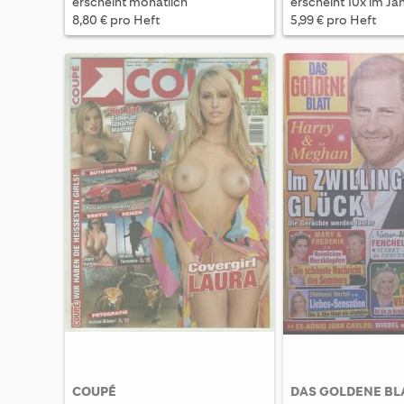
erscheint monatlich
erscheint 10x im Ja
8,80 € pro Heft
5,99 € pro Heft
COUPÉ
DAS GOLDENE BL