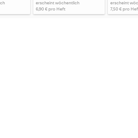
ich
erscheint wöchentlich
erscheint wöc
6,90 € pro Heft
7,50 € pro Hef
frau aktuell
Frau mit Herz