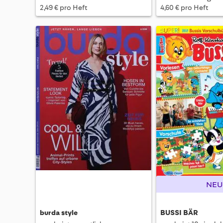
2,49 € pro Heft
4,60 € pro Heft
NEU
burda style
BUSSI BÄR