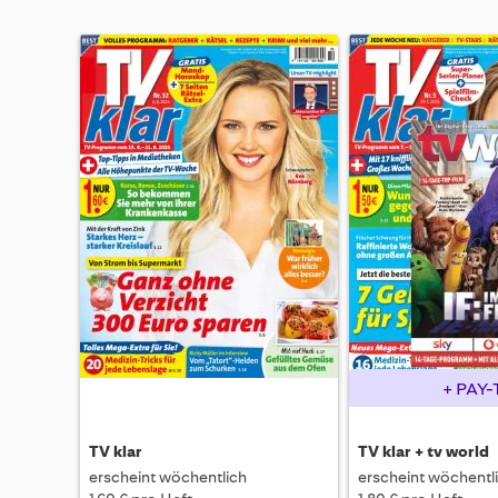
+ PAY-
TV klar
TV klar + tv world
erscheint wöchentlich
erscheint wöchentl