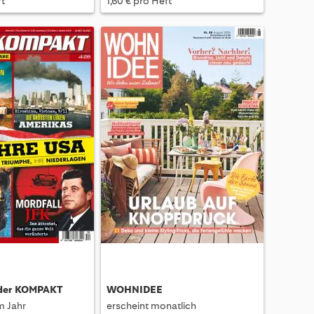
ft
1,60 € pro Heft
nder KOMPAKT
WOHNIDEE
m Jahr
erscheint monatlich