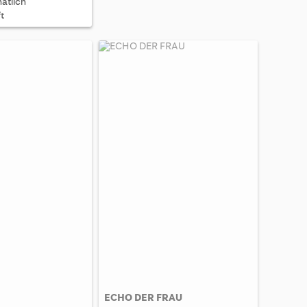
atlich
erscheint 13x im Jahr
t
9,95 € pro Heft
ECHO DER FRAU