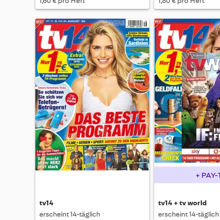
1,60 € pro Heft
1,80 € pro Heft
+ PAY-
tv14
tv14 + tv world
erscheint 14-täglich
erscheint 14-täglich