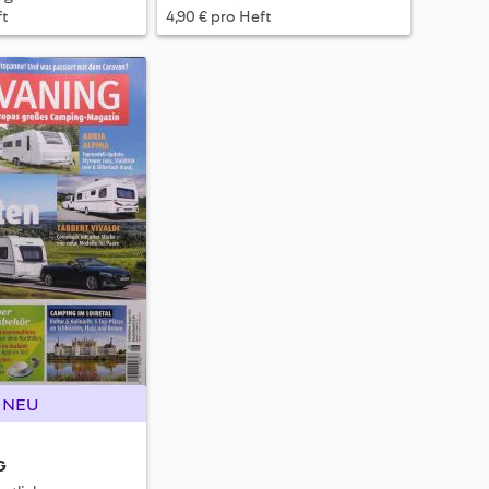
ft
4,90 € pro Heft
NEU
G
CHIP Plus Magazin