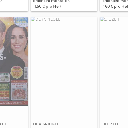
hr
erscheint monatlich
erscheint mon
11,50 € pro Heft
4,60 € pro Hef
ATT
DER SPIEGEL
DIE ZEIT