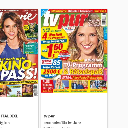
GITAL XXL
tv pur
äglich
erscheint 13x im Jahr