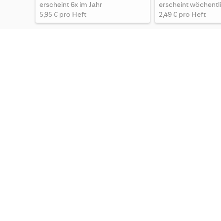
erscheint 6x im Jahr
erscheint wöchentl
5,95 € pro Heft
2,49 € pro Heft
FOCUS
FOCUS MONEY