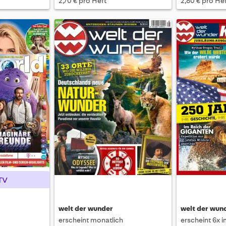
2,70 € pro Heft
2,80 € pro He
TV
welt der wunder
welt der wu
erscheint monatlich
erscheint 6x i