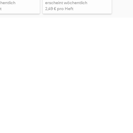
hentlich
erscheint wöchentlich
t
2,49 € pro Heft
FREIZEIT REVUE