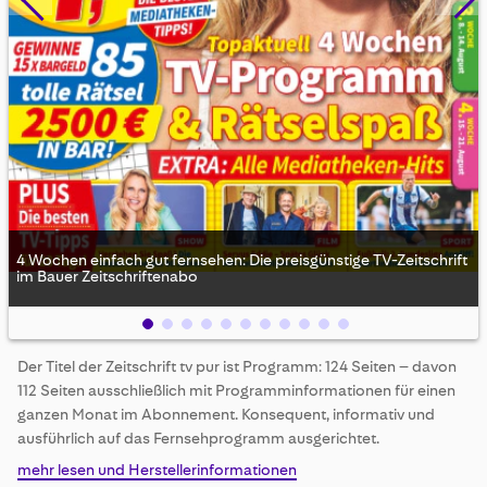
4 Wochen einfach gut fernsehen: Die preisgünstige TV-Zeitschrift
im Bauer Zeitschriftenabo
Skip
Der Titel der Zeitschrift tv pur ist Programm: 124 Seiten – davon
to
112 Seiten ausschließlich mit Programminformationen für einen
the
beginning
ganzen Monat im Abonnement. Konsequent, informativ und
of
ausführlich auf das Fernsehprogramm ausgerichtet.
the
mehr lesen und Herstellerinformationen
images