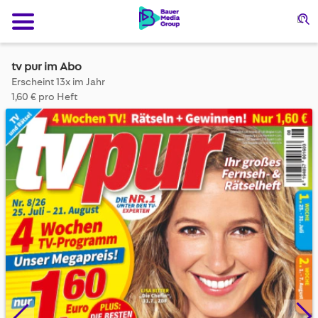
Su
tv pur im Abo
Erscheint 13x im Jahr
1,60 € pro Heft
Skip
to
the
end
of
the
images
gallery