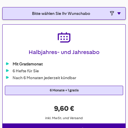
gallery
Halbjahres- und Jahresabo
Mit Gratismonat
6 Hefte für Sie
Nach 6 Monaten jederzeit kündbar
6 Monate + 1 gratis
9,60 €
inkl. MwSt. und Versand