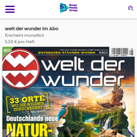
Su
welt der wunder im Abo
Erscheint monatlich
5,50 € pro Heft
Skip
to
the
end
of
the
images
gallery