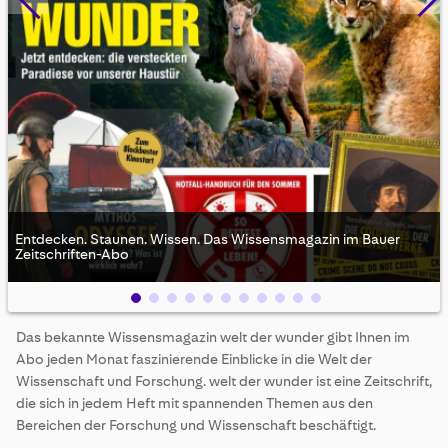
Entdecken. Staunen. Wissen. Das Wissensmagazin im Bauer
Zeitschriften-Abo
Skip
Das bekannte Wissensmagazin welt der wunder gibt Ihnen im
to
Abo jeden Monat faszinierende Einblicke in die Welt der
the
beginning
Wissenschaft und Forschung. welt der wunder ist eine Zeitschrift,
of
die sich in jedem Heft mit spannenden Themen aus den
the
Bereichen der Forschung und Wissenschaft beschäftigt.
images