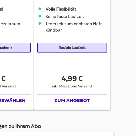
n!
Volle Flexibilität
Keine feste Laufzeit
ezeitraum
Jederzeit zum nächsten Heft
kündbar
eschenk
flexible Laufzeit
 €
4,99 €
nd Versand
inkl. MwSt. und Versand
USWÄHLEN
ZUM ANGEBOT
agen zu Ihrem Abo