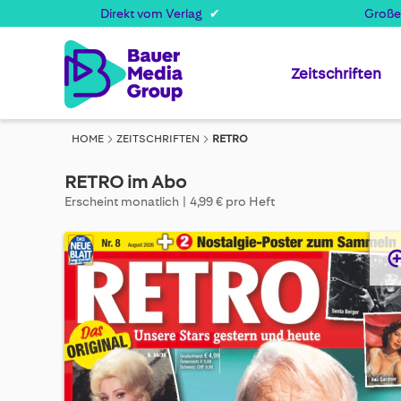
Direkt vom Verlag
Große
Zeitschriften
HOME
ZEITSCHRIFTEN
RETRO
RETRO im Abo
Erscheint monatlich
4,99 € pro Heft
Skip
to
the
end
of
the
images
gallery