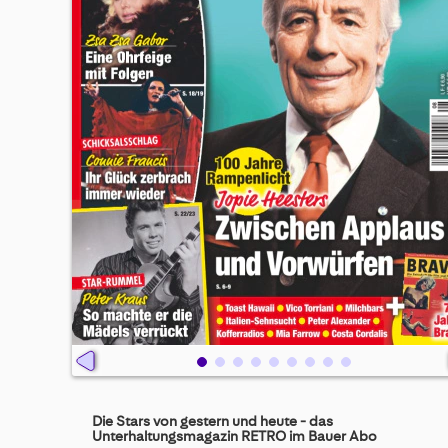
Skip
to
Die Stars von gestern und heute - das
the
Unterhaltungsmagazin RETRO im Bauer Abo
beginning