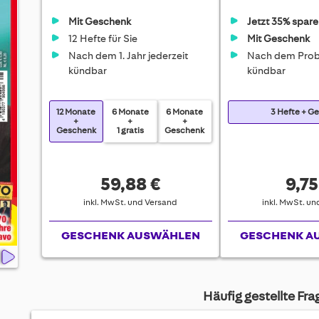
Mit Geschenk
Jetzt 35% spare
12 Hefte für Sie
Mit Geschenk
Nach dem 1. Jahr jederzeit
Nach dem Prob
kündbar
kündbar
12 Monate
6 Monate
6 Monate
3 Hefte + G
+
+
+
Geschenk
1 gratis
Geschenk
59,88 €
9,75
inkl. MwSt. und Versand
inkl. MwSt. u
GESCHENK AUSWÄHLEN
GESCHENK A
Häufig gestellte Fr