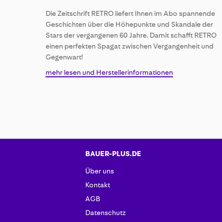
of
Die Zeitschrift RETRO liefert Ihnen im Abo spannende
the
Geschichten über die Höhepunkte und Skandale der
images
Stars der vergangenen 60 Jahre. Damit schafft RETRO
gallery
einen perfekten Spagat zwischen Vergangenheit und
Gegenwart!
mehr lesen und Herstellerinformationen
BAUER-PLUS.DE
Über uns
Kontakt
AGB
Datenschutz