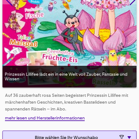
Prinzessin Lillifee lädt ein in eine Welt voll Zauber, Fantasie und
Wissen
Skip
Auf 36 zauberhaft rosa Seiten begeistert Prinzessin Lillifee mit
to
märchenhaften Geschichten, kreativen Bastelideen und
the
beginning
spannenden Rätseln – im Abo.
of
mehr lesen und Herstellerinformationen
the
images
gallery