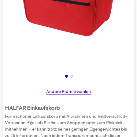
Skip
Andere Prämie wählen
to
the
HALFAR Einkaufskorb
beginning
Formschöner Einkaufskorb mit Alurahmen und Reißverschluß-
of
Vortasche. Egal, ob Sie ihn zum Shoppen oder zum Picknick
the
mitnehmen – er kann trotz seines geringen Eigengewichtes bis
images
zu 25 kg ertragen. Nach jedem Transport macht sich dieser