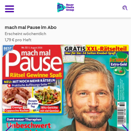
Su
mach mal Pause im Abo
Erscheint wöchentlich
1,79 € pro Heft
Skip
to
the
end
of
the
images
gallery