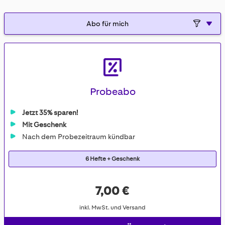
gallery
Probeabo
Jetzt 35% sparen!
Mit Geschenk
Nach dem Probezeitraum kündbar
6 Hefte + Geschenk
7,00 €
inkl. MwSt. und Versand