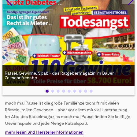
Rätsel, Gewinne, Spaß - das Ratgebermagazin im Bauer
Zeitschriftenabo
Skip
mach mal Pause ist die große Familienzeitschrift mit vielen
to
Rätseln, tollen Gewinnen – aber vor allem mit viel Unterhaltung.
the
beginning
Im Abo des Rätselmagazins mach mal Pause finden Sie knifflige
of
Gewinnspiele und jede Menge Rätselspaß.
the
mehr lesen und Herstellerinformationen
images