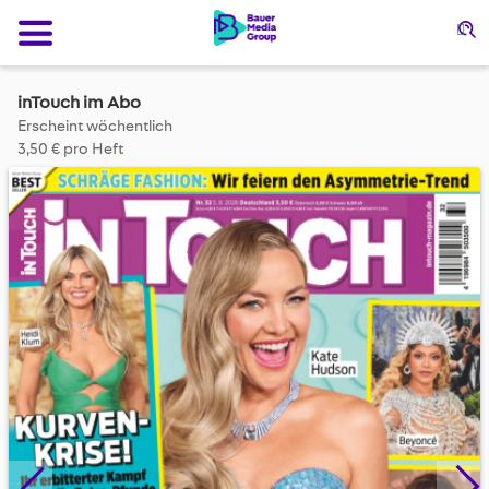
Su
inTouch im Abo
Erscheint wöchentlich
3,50 € pro Heft
Skip
to
the
end
of
the
images
gallery