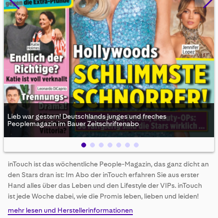
Lieb war gestern! Deutschlands junges und freches
Peoplemagazin im Bauer Zeitschriftenabo
Skip
inTouch ist das wöchentliche People-Magazin, das ganz dicht an
to
den Stars dran ist: Im Abo der inTouch erfahren Sie aus erster
the
beginning
Hand alles über das Leben und den Lifestyle der VIPs. inTouch
of
ist jede Woche dabei, wie die Promis leben, lieben und leiden!
the
mehr lesen und Herstellerinformationen
images