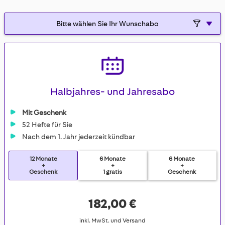
gallery
Halbjahres- und Jahresabo
Mit Geschenk
52 Hefte für Sie
Nach dem 1. Jahr jederzeit kündbar
12 Monate
6 Monate
6 Monate
+
+
+
Geschenk
1 gratis
Geschenk
182,00 €
inkl. MwSt. und Versand