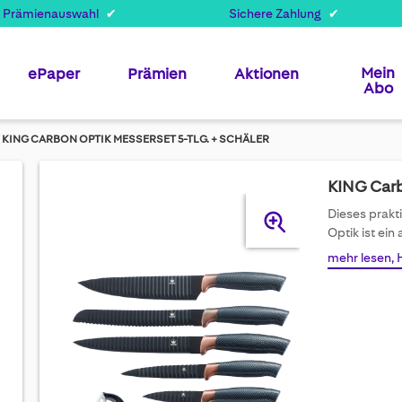
 Prämienauswahl
Sichere Zahlung
Mein
ePaper
Prämien
Aktionen
Abo
KING CARBON OPTIK MESSERSET 5-TLG. + SCHÄLER
KING Carb
Skip
Dieses prakt
to
Optik ist ein
the
mehr lesen, 
end
of
the
images
gallery