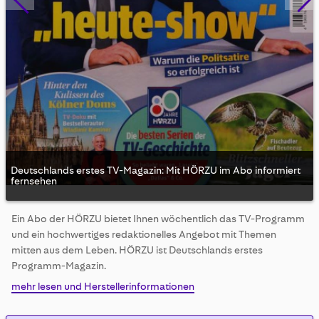
Deutschlands erstes TV-Magazin: Mit HÖRZU im Abo informiert
fernsehen
Skip
Ein Abo der HÖRZU bietet Ihnen wöchentlich das TV-Programm
to
und ein hochwertiges redaktionelles Angebot mit Themen
the
beginning
mitten aus dem Leben. HÖRZU ist Deutschlands erstes
of
Programm-Magazin.
the
mehr lesen und Herstellerinformationen
images
gallery