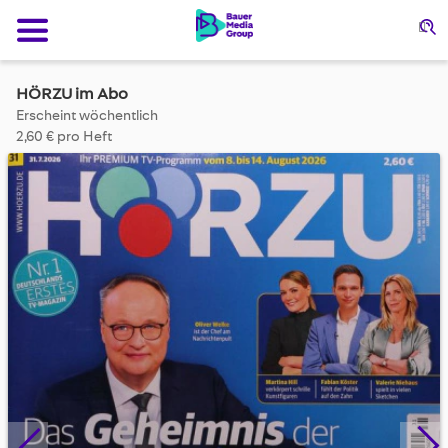
Su
HÖRZU im Abo
Erscheint wöchentlich
2,60 € pro Heft
Skip
to
the
end
of
the
images
gallery