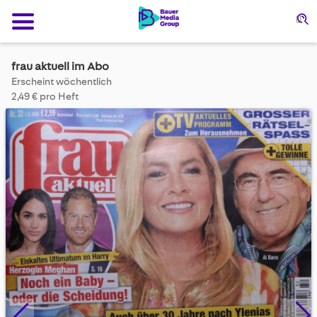
Su
frau aktuell im Abo
Erscheint wöchentlich
2,49 € pro Heft
Skip
to
the
end
of
the
images
gallery