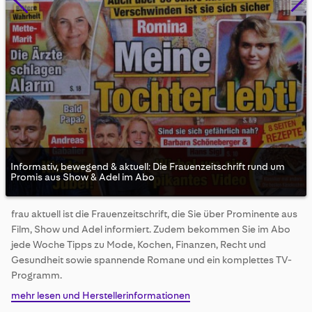
Informativ, bewegend & aktuell: Die Frauenzeitschrift rund um
Promis aus Show & Adel im Abo
Skip
frau aktuell ist die Frauenzeitschrift, die Sie über Prominente aus
to
Film, Show und Adel informiert. Zudem bekommen Sie im Abo
the
beginning
jede Woche Tipps zu Mode, Kochen, Finanzen, Recht und
of
Gesundheit sowie spannende Romane und ein komplettes TV-
the
Programm.
images
mehr lesen und Herstellerinformationen
gallery