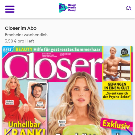
Su
Closer im Abo
Erscheint wöchentlich
3,50 € pro Heft
Skip
to
the
end
of
the
images
gallery