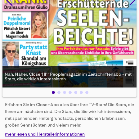
Nah. Näher. Closer! Ihr Peoplemagazin im Zeitschriftenabo - mit
Stars, die wirklich interessieren
Skip
Erfahren Sie im Closer-Abo alles über Ihre TV-Stars! Die Stars, die
to
Ihnen am nächsten sind. Die Stars, die Sie wirklich interessieren,
the
beginning
mit spannenden Hintergrundfacts, persönlichen Erlebnissen,
of
großen Sehnsüchten und vielem mehr.
the
mehr lesen und Herstellerinformationen
images