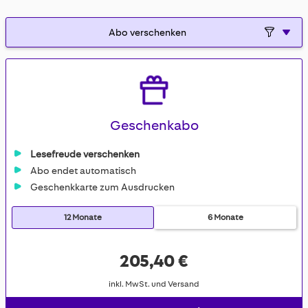
gallery
Geschenkabo
Lesefreude verschenken
Abo endet automatisch
Geschenkkarte zum Ausdrucken
12 Monate
6 Monate
205,40 €
inkl. MwSt. und Versand