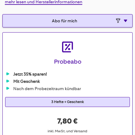
mehr lesen und Herstellerinformationen
gallery
Probeabo
Jetzt 35% sparen!
Mit Geschenk
Nach dem Probezeitraum kündbar
3 Hefte + Geschenk
7,80 €
inkl. MwSt. und Versand