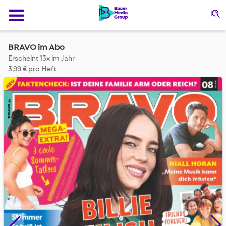
Su
BRAVO im Abo
Erscheint 13x im Jahr
3,99 € pro Heft
Skip
to
the
end
of
the
images
gallery