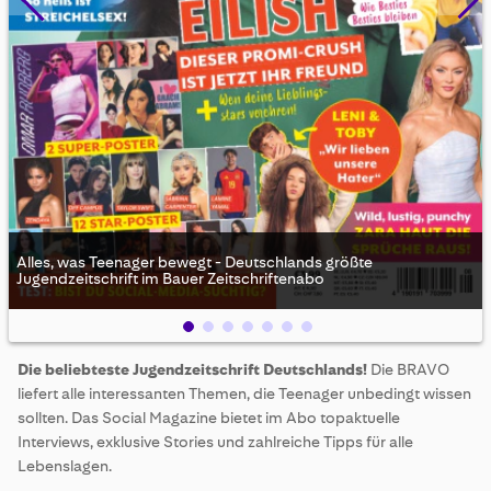
Alles, was Teenager bewegt - Deutschlands größte
Jugendzeitschrift im Bauer Zeitschriftenabo
Skip
Die beliebteste Jugendzeitschrift Deutschlands!
Die BRAVO
to
liefert alle interessanten Themen, die Teenager unbedingt wissen
the
beginning
sollten. Das Social Magazine bietet im Abo topaktuelle
of
Interviews, exklusive Stories und zahlreiche Tipps für alle
the
Lebenslagen.
images