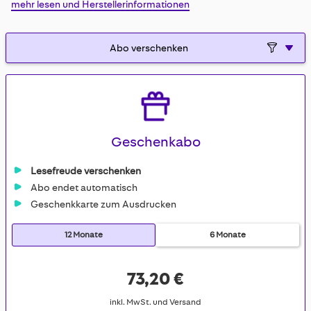
mehr lesen und Herstellerinformationen
gallery
Geschenkabo
Lesefreude verschenken
Abo endet automatisch
Geschenkkarte zum Ausdrucken
12 Monate
6 Monate
73,20 €
inkl. MwSt. und Versand