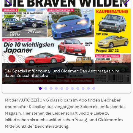
Der Spezialist für Young- und Oldtimer: Das Automagazin im
Bauer Zeitschriftenabo
Skip
Mit der AUTO ZEITUNG classic cars im Abo finden Liebhaber
to
traumhafter Klassiker aus vergangenen Zeiten ein umfassendes
the
beginning
Magazin. Hier stehen die Leidenschaft und die Liebe zu
of
inländischen als auch ausländischen Young- und Oldtimern im
the
Mittelpunkt der Berichterstattung.
images