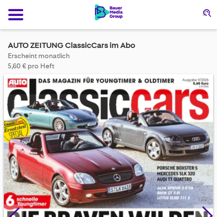
Su
AUTO ZEITUNG ClassicCars im Abo
Erscheint monatlich
5,60 € pro Heft
Skip
to
the
end
of
the
images
gallery