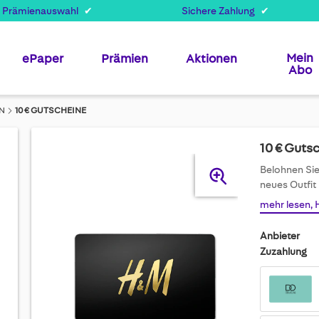
 Prämienauswahl
Sichere Zahlung
Mein
ePaper
Prämien
Aktionen
Abo
N
10 € GUTSCHEINE
10 € Guts
Skip
Belohnen Sie
to
neues Outfit
the
mehr lesen, 
end
of
Anbieter
the
Zuzahlung
images
gallery