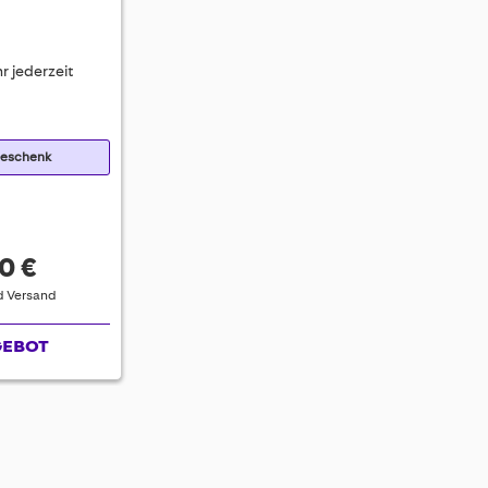
r jederzeit
Geschenk
0 €
nd Versand
GEBOT