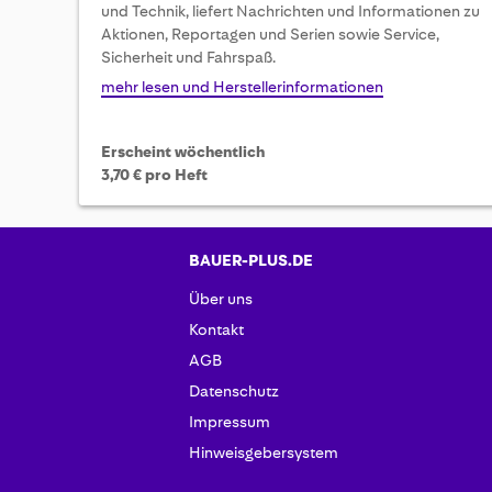
und Technik, liefert Nachrichten und Informationen zu
beginning
Aktionen, Reportagen und Serien sowie Service,
of
Sicherheit und Fahrspaß.
the
images
mehr lesen und Herstellerinformationen
gallery
Erscheint wöchentlich
3,70 € pro Heft
BAUER-PLUS.DE
Über uns
Kontakt
AGB
Datenschutz
Impressum
Hinweisgebersystem