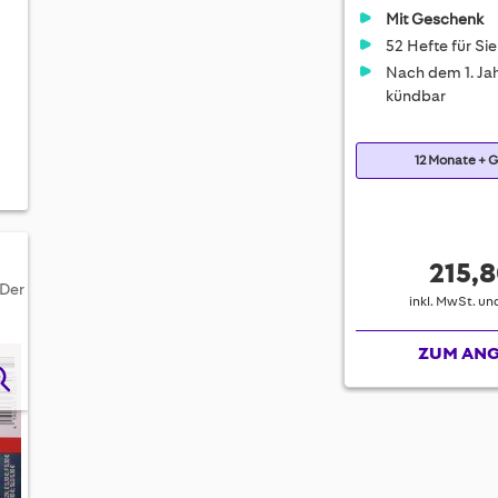
Mit Geschenk
52 Hefte für Sie
Nach dem 1. Jah
kündbar
12 Monate + 
215,8
 Der
inkl. MwSt. u
ZUM AN