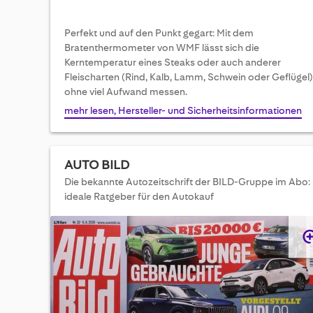
Perfekt und auf den Punkt gegart: Mit dem
Bratenthermometer von WMF lässt sich die
Kerntemperatur eines Steaks oder auch anderer
Fleischarten (Rind, Kalb, Lamm, Schwein oder Geflügel)
ohne viel Aufwand messen.
mehr lesen, Hersteller- und Sicherheitsinformationen
AUTO BILD
Die bekannte Autozeitschrift der BILD-Gruppe im Abo:
ideale Ratgeber für den Autokauf
Skip
to
the
end
of
the
images