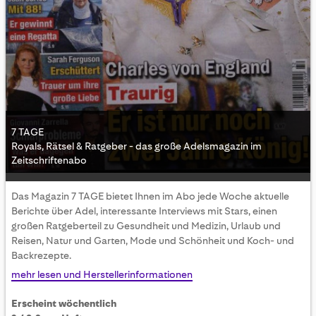
7 TAGE
Royals, Rätsel & Ratgeber - das große Adelsmagazin im
Zeitschriftenabo
Skip
Das Magazin 7 TAGE bietet Ihnen im Abo jede Woche aktuelle
to
Berichte über Adel, interessante Interviews mit Stars, einen
the
großen Ratgeberteil zu Gesundheit und Medizin, Urlaub und
beginning
Reisen, Natur und Garten, Mode und Schönheit und Koch- und
of
Backrezepte.
the
images
mehr lesen und Herstellerinformationen
gallery
Erscheint wöchentlich