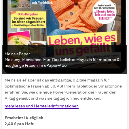
Meins ePaper
Meinung, Menschen, Mut: Das beliebte Magazin für moderne &
neugierige Frauen im ePaper-Abo
Skip
Meins als ePaper ist das einzigartige, digitale Magazin für
to
optimistische Frauen ab 50. Auf Ihrem Tablet oder Smartphone
the
erfahren Sie, wie die neue Power-Generation der Frauen den
beginning
Alltag genießt und was sie tagtäglich neu entdecken.
of
the
mehr lesen und Herstellerinformationen
images
gallery
Erscheint 14-täglich
2,40 € pro Heft