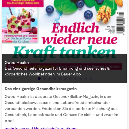
Good Health
Das Gesundheitsmagazin für Ernährung und seelisches &
körperliches Wohlbefinden im Bauer Abo
Skip
Das einzigartige Gesundheitsmagazin
to
Good Health ist das erste Gesund-Bleibe-Magazin, in dem
the
beginning
Gesundheitsbewusstsein und Lebensfreude miteinander
of
verbunden werden. Entdecken Sie die perfekte Mischung aus
the
Gesundheit, Lebensfreude und Genuss für sich – und zwar im
images
Abo!
gallery
mehr lesen und Herstellerinformationen