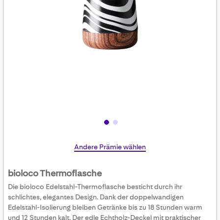
Skip
Andere Prämie wählen
to
the
bioloco Thermoflasche
beginning
Die bioloco Edelstahl-Thermoflasche besticht durch ihr
of
schlichtes, elegantes Design. Dank der doppelwandigen
the
Edelstahl-Isolierung bleiben Getränke bis zu 18 Stunden warm
images
und 12 Stunden kalt. Der edle Echtholz-Deckel mit praktischer