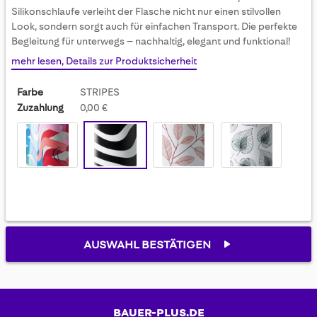
gallery
Silikonschlaufe verleiht der Flasche nicht nur einen stilvollen
Look, sondern sorgt auch für einfachen Transport. Die perfekte
Begleitung für unterwegs – nachhaltig, elegant und funktional!
mehr lesen, Details zur Produktsicherheit
Farbe
STRIPES
Zuzahlung
0,00 €
AUSWAHL BESTÄTIGEN
BAUER-PLUS.DE