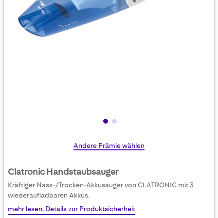
Skip
Andere Prämie wählen
to
the
Clatronic Handstaubsauger
beginning
Kräftiger Nass-/Trocken-Akkusauger von CLATRONIC mit 3
of
wiederaufladbaren Akkus.
the
mehr lesen, Details zur Produktsicherheit
images