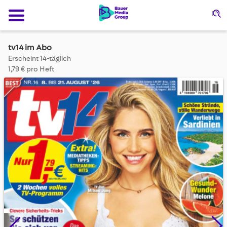
Su
tv14 im Abo
Erscheint 14-täglich
1,79 € pro Heft
Skip
to
the
end
of
the
images
gallery