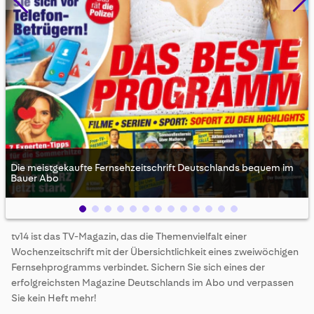
Die meistgekaufte Fernsehzeitschrift Deutschlands bequem im
Bauer Abo
Skip
tv14 ist das TV-Magazin, das die Themenvielfalt einer
to
Wochenzeitschrift mit der Übersichtlichkeit eines zweiwöchigen
the
beginning
Fernsehprogramms verbindet. Sichern Sie sich eines der
of
erfolgreichsten Magazine Deutschlands im Abo und verpassen
the
Sie kein Heft mehr!
images