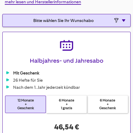
mehr lesen und Herstellerinformationen
gallery
Halbjahres- und Jahresabo
Mit Geschenk
26 Hefte für Sie
Nach dem 1. Jahr jederzeit kündbar
12 Monate
6 Monate
6 Monate
+
+
+
Geschenk
1 gratis
Geschenk
46,54 €