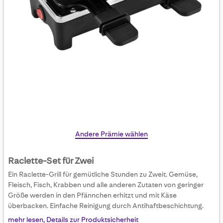
Skip
Andere Prämie wählen
to
the
Raclette-Set für Zwei
beginning
Ein Raclette-Grill für gemütliche Stunden zu Zweit. Gemüse,
of
Fleisch, Fisch, Krabben und alle anderen Zutaten von geringer
the
Größe werden in den Pfännchen erhitzt und mit Käse
images
überbacken. Einfache Reinigung durch Antihaftbeschichtung.
gallery
mehr lesen, Details zur Produktsicherheit