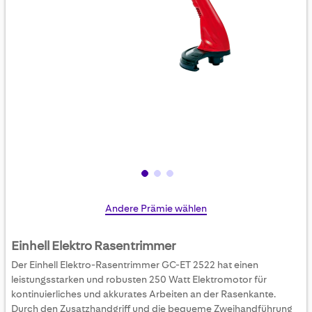
Skip
Andere Prämie wählen
to
the
Einhell Elektro Rasentrimmer
beginning
Der Einhell Elektro-Rasentrimmer GC-ET 2522 hat einen
of
leistungsstarken und robusten 250 Watt Elektromotor für
the
kontinuierliches und akkurates Arbeiten an der Rasenkante.
images
Durch den Zusatzhandgriff und die bequeme Zweihandführung