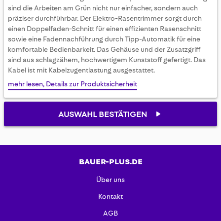
gallery
sind die Arbeiten am Grün nicht nur einfacher, sondern auch
präziser durchführbar. Der Elektro-Rasentrimmer sorgt durch
einen Doppelfaden-Schnitt für einen effizienten Rasenschnitt
sowie eine Fadennachführung durch Tipp-Automatik für eine
komfortable Bedienbarkeit. Das Gehäuse und der Zusatzgriff
sind aus schlagzähem, hochwertigem Kunststoff gefertigt. Das
Kabel ist mit Kabelzugentlastung ausgestattet.
mehr lesen, Details zur Produktsicherheit
AUSWAHL BESTÄTIGEN
BAUER-PLUS.DE
Über uns
Kontakt
AGB