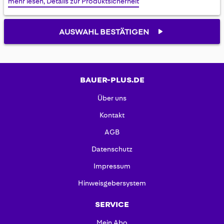
mehr lesen, Details zur Produktsicherheit
gallery
AUSWAHL BESTÄTIGEN
BAUER-PLUS.DE
Über uns
Kontakt
AGB
Datenschutz
Impressum
Hinweisgebersystem
SERVICE
Mein Abo