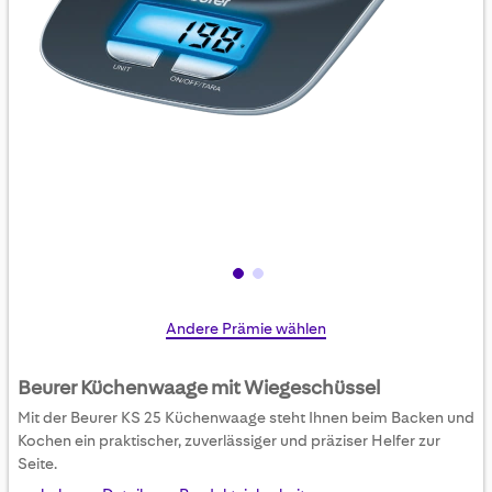
Skip
Andere Prämie wählen
to
the
Beurer Küchenwaage mit Wiegeschüssel
beginning
Mit der Beurer KS 25 Küchenwaage steht Ihnen beim Backen und
of
Kochen ein praktischer, zuverlässiger und präziser Helfer zur
the
Seite.
images