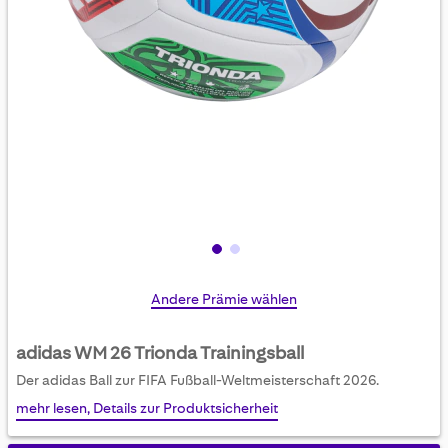
Skip
Andere Prämie wählen
to
the
adidas WM 26 Trionda Trainingsball
beginning
Der adidas Ball zur FIFA Fußball-Weltmeisterschaft 2026.
of
mehr lesen, Details zur Produktsicherheit
the
images