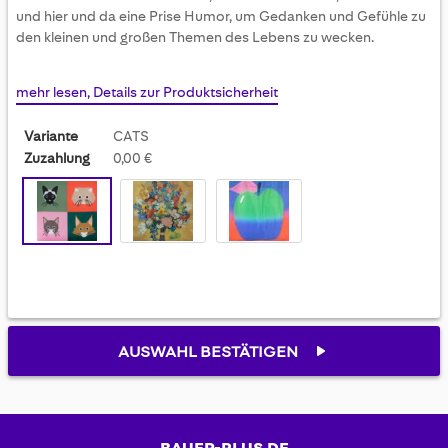
gallery
und hier und da eine Prise Humor, um Gedanken und Gefühle zu
den kleinen und großen Themen des Lebens zu wecken.
mehr lesen, Details zur Produktsicherheit
Variante
CATS
Zuzahlung
0,00 €
AUSWAHL BESTÄTIGEN
BAUER-PLUS.DE