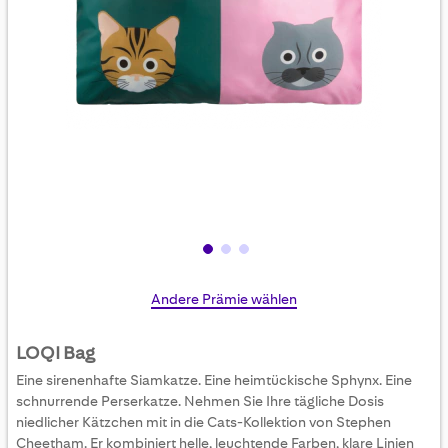
Skip
Andere Prämie wählen
to
the
LOQI Bag
beginning
Eine sirenenhafte Siamkatze. Eine heimtückische Sphynx. Eine
of
schnurrende Perserkatze. Nehmen Sie Ihre tägliche Dosis
the
niedlicher Kätzchen mit in die Cats-Kollektion von Stephen
images
Cheetham. Er kombiniert helle, leuchtende Farben, klare Linien