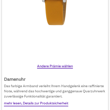
Skip
Andere Prämie wählen
to
the
Damenuhr
beginning
Das farbige Armband verleiht Ihrem Handgelenk eine raffinierte
of
Note, während das hochwertige und ganggenaue Quarzuhrwerk
the
zuverlässige Funktionalität garantiert.
images
mehr lesen, Details zur Produktsicherheit
gallery