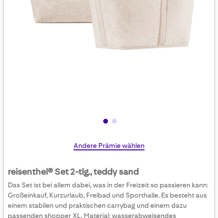
Skip
Andere Prämie wählen
to
the
reisenthel® Set 2-tlg., teddy sand
beginning
Das Set ist bei allem dabei, was in der Freizeit so passieren kann:
of
Großeinkauf, Kurzurlaub, Freibad und Sporthalle. Es besteht aus
the
einem stabilen und praktischen carrybag und einem dazu
images
passenden shopper XL. Material: wasserabweisendes