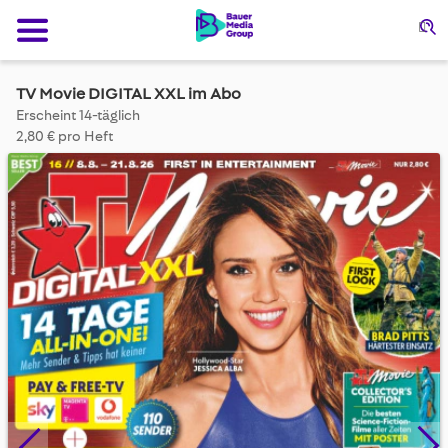
Su
TV Movie DIGITAL XXL im Abo
Erscheint 14-täglich
2,80 € pro Heft
Skip
to
the
end
of
the
images
gallery