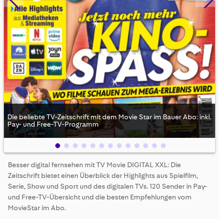
Die beliebte TV-Zeitschrift mit dem Movie Star im Bauer Abo: inkl.
Pay- und Free-TV-Programm
Skip
Besser digital fernsehen mit TV Movie DIGITAL XXL: Die
to
Zeitschrift bietet einen Überblick der Highlights aus Spielfilm,
the
beginning
Serie, Show und Sport und des digitalen TVs. 120 Sender in Pay-
of
und Free-TV-Übersicht und die besten Empfehlungen vom
the
MovieStar im Abo.
images