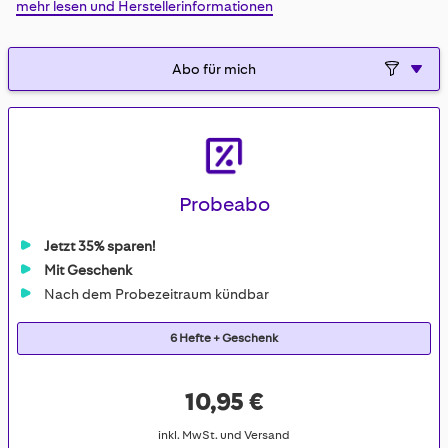
mehr lesen und Herstellerinformationen
gallery
Probeabo
Jetzt 35% sparen!
Mit Geschenk
Nach dem Probezeitraum kündbar
6 Hefte + Geschenk
10,95 €
inkl. MwSt. und Versand