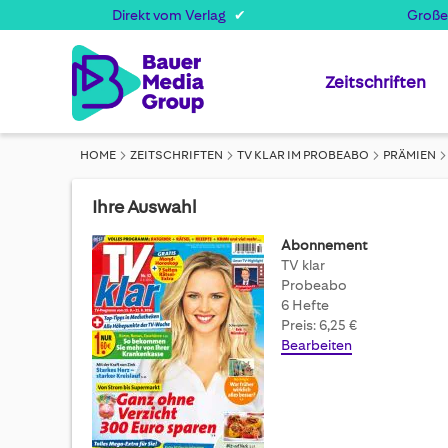
Direkt vom Verlag
Große
Zeitschriften
HOME
ZEITSCHRIFTEN
TV KLAR IM PROBEABO
PRÄMIEN
Ihre Auswahl
Abonnement
TV klar
Probeabo
6 Hefte
Preis: 6,25 €
Bearbeiten