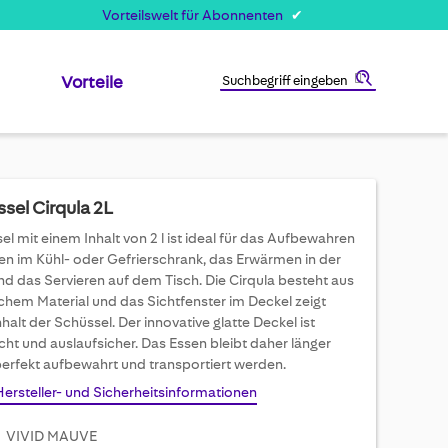
Vorteilswelt für Abonnenten
Vorteile
Suche
sel Cirqula 2L
l mit einem Inhalt von 2 l ist ideal für das Aufbewahren
en im Kühl- oder Gefrierschrank, das Erwärmen in der
nd das Servieren auf dem Tisch. Die Cirqula besteht aus
chem Material und das Sichtfenster im Deckel zeigt
alt der Schüssel. Der innovative glatte Deckel ist
cht und auslaufsicher. Das Essen bleibt daher länger
 perfekt aufbewahrt und transportiert werden.
Hersteller- und Sicherheitsinformationen
VIVID MAUVE