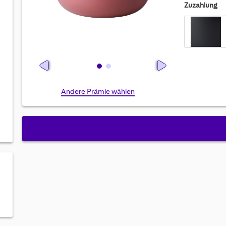
Zuzahlung
Skip
Andere Prämie wählen
to
the
beginning
of
the
images
gallery