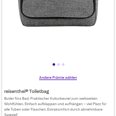
Skip
Andere Prämie wählen
to
the
reisenthel® Toiletbag
beginning
Butler fürs Bad: Praktischer Kulturbeutel zum weltweiten
of
Wohlfühlen. Einfach aufklappen und aufhängen – viel Platz für
the
alle Tuben oder Flaschen. Extrakomfort durch abnehmbare
images
Spiegel!