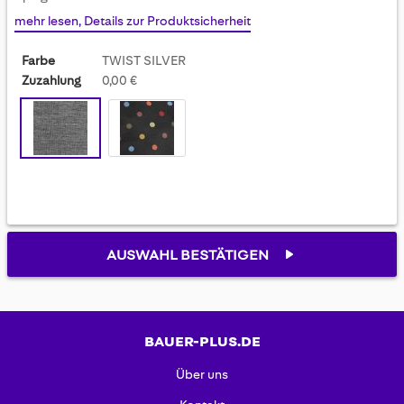
gallery
mehr lesen, Details zur Produktsicherheit
Farbe
TWIST SILVER
Zuzahlung
0,00 €
AUSWAHL BESTÄTIGEN
BAUER-PLUS.DE
Über uns