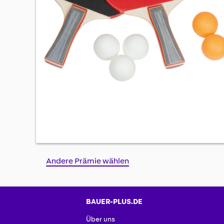
Skip
Andere Prämie wählen
to
the
beginning
of
BAUER-PLUS.DE
the
Über uns
images