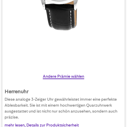
Skip
Andere Prämie wählen
to
the
Herrenuhr
beginning
Diese analoge 3-Zeiger Uhr gewährleistet immer eine perfekte
of
Ablesbarkeit. Sie ist mit einem hochwertigen Quarzuhrwerk
the
ausgestattet und ist nicht nur schön anzusehen, sondern auch
images
präzise.
gallery
mehr lesen, Details zur Produktsicherheit