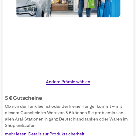
Skip
Andere Prämie wählen
to
the
5 € Gutscheine
beginning
Ob nun der Tank leer ist oder der kleine Hunger kommt – mit
of
diesem Gutschein im Wert von 5 € können Sie problemlos an
the
allen Aral-Stationen in ganz Deutschland tanken oder Waren im
images
Shop einkaufen.
gallery
mehr lesen, Details zur Produktsicherheit