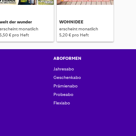
welt der wunder
WOHNIDEE
erscheint monatlich
erscheint monatlich
5,50 € pro Heft
5,20 € pro Heft
ABOFORMEN
Jahresabo
Geschenkabo
Prämienabo
Probeabo
Flexiabo