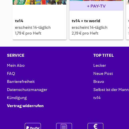
+ PAY-TV
tv14
tv14 + tv world
erscheint 14-täglich
erscheint 14-täglich
1,79 € pro Heft
2,19 € pro Heft
SERVICE
TOP TITEL
Mein Abo
Lecker
FAQ
Neue Post
Barrierefreiheit
Bravo
Datenschutzmanager
Selbst ist der Mann
Kündigung
tv14
Vertrag widerrufen