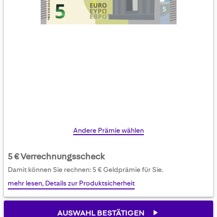
Skip
Andere Prämie wählen
to
the
5 € Verrechnungsscheck
beginning
Damit können Sie rechnen: 5 € Geldprämie für Sie.
of
mehr lesen, Details zur Produktsicherheit
the
images
gallery
AUSWAHL BESTÄTIGEN