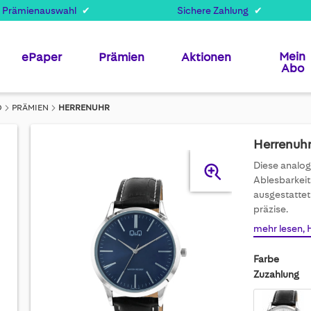
 Prämienauswahl
Sichere Zahlung
Mein
ePaper
Prämien
Aktionen
Abo
O
PRÄMIEN
HERRENUHR
Herrenuh
Skip
Diese analog
to
Ablesbarkeit
the
ausgestattet
end
präzise.
of
mehr lesen, 
the
images
Farbe
gallery
Zuzahlung