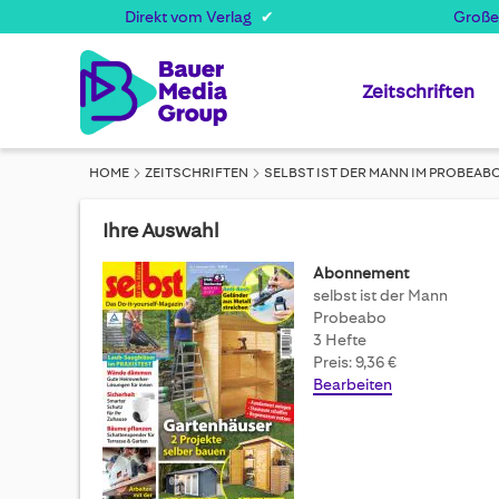
Direkt vom Verlag
Große
Zeitschriften
HOME
ZEITSCHRIFTEN
SELBST IST DER MANN IM PROBEAB
Ihre Auswahl
Abonnement
selbst ist der Mann
Probeabo
3 Hefte
Preis: 9,36 €
Bearbeiten