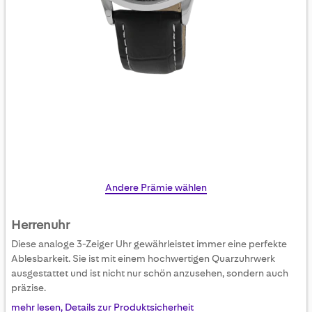
Skip
Andere Prämie wählen
to
the
Herrenuhr
beginning
Diese analoge 3-Zeiger Uhr gewährleistet immer eine perfekte
of
Ablesbarkeit. Sie ist mit einem hochwertigen Quarzuhrwerk
the
ausgestattet und ist nicht nur schön anzusehen, sondern auch
images
präzise.
gallery
mehr lesen, Details zur Produktsicherheit