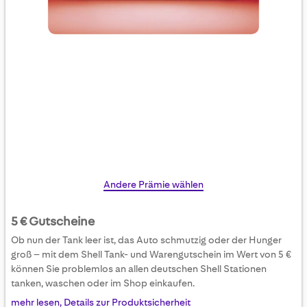
Skip
Andere Prämie wählen
to
the
5 € Gutscheine
beginning
Ob nun der Tank leer ist, das Auto schmutzig oder der Hunger
of
groß – mit dem Shell Tank- und Warengutschein im Wert von 5 €
the
können Sie problemlos an allen deutschen Shell Stationen
images
tanken, waschen oder im Shop einkaufen.
gallery
mehr lesen, Details zur Produktsicherheit