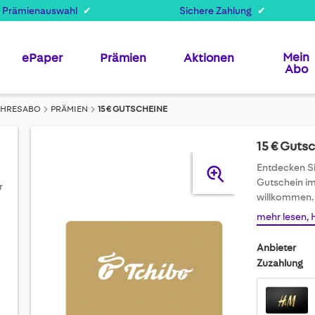
 Prämienauswahl
Sichere Zahlung
Mein
ePaper
Prämien
Aktionen
Abo
JAHRESABO
PRÄMIEN
15 € GUTSCHEINE
15 € Guts
Skip
Entdecken Si
to
Gutschein im 
r
the
willkommen.
end
mehr lesen, 
of
the
Anbieter
images
Zuzahlung
gallery