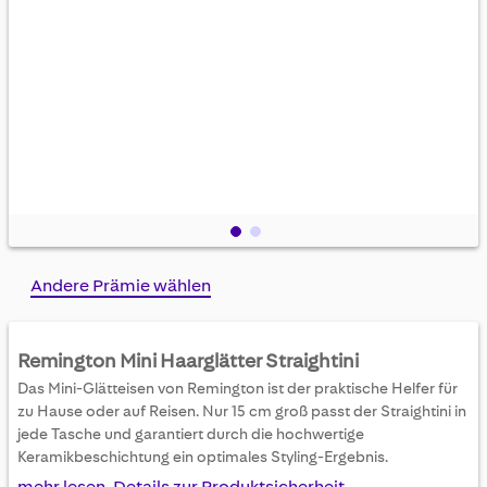
Skip
Andere Prämie wählen
to
the
beginning
Remington Mini Haarglätter Straightini
of
Das Mini-Glätteisen von Remington ist der praktische Helfer für
the
zu Hause oder auf Reisen. Nur 15 cm groß passt der Straightini in
images
jede Tasche und garantiert durch die hochwertige
gallery
Keramikbeschichtung ein optimales Styling-Ergebnis.
mehr lesen, Details zur Produktsicherheit