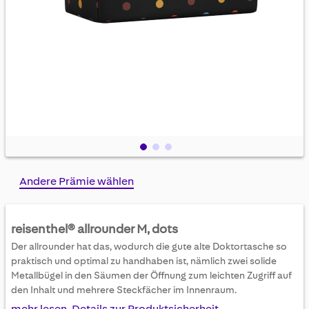
Skip
Andere Prämie wählen
to
the
beginning
reisenthel® allrounder M, dots
of
Der allrounder hat das, wodurch die gute alte Doktortasche so
the
praktisch und optimal zu handhaben ist, nämlich zwei solide
images
Metallbügel in den Säumen der Öffnung zum leichten Zugriff auf
gallery
den Inhalt und mehrere Steckfächer im Innenraum.
mehr lesen, Details zur Produktsicherheit