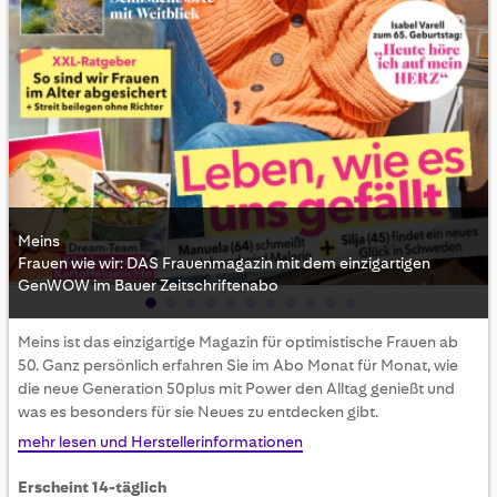
Meins
Frauen wie wir: DAS Frauenmagazin mit dem einzigartigen
GenWOW im Bauer Zeitschriftenabo
Skip
Meins ist das einzigartige Magazin für optimistische Frauen ab
to
50. Ganz persönlich erfahren Sie im Abo Monat für Monat, wie
the
die neue Generation 50plus mit Power den Alltag genießt und
beginning
was es besonders für sie Neues zu entdecken gibt.
of
the
mehr lesen und Herstellerinformationen
images
gallery
Erscheint 14-täglich